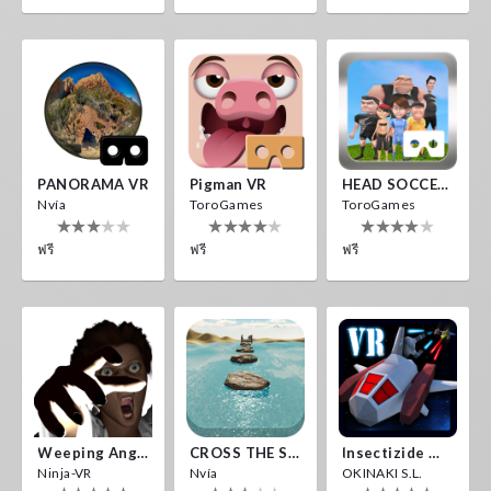
PANORAMA VR
Pigman VR
HEAD SOCCER VR
Nvía
ToroGames
ToroGames
ฟรี
ฟรี
ฟรี
Weeping Angels VR
CROSS THE SEA
Insectizide Wars VR
Ninja-VR
Nvía
OKINAKI S.L.