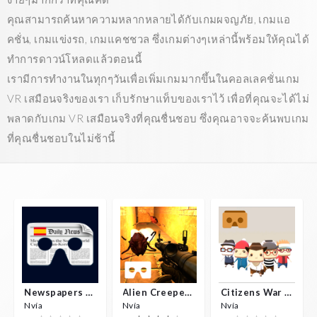
คุณสามารถค้นหาความหลากหลายได้กับเกมผจญภัย, เกมแอ
คชั่น, เกมแข่งรถ, เกมแคชชวล ซึ่งเกมต่างๆเหล่านี้พร้อมให้คุณได้
ทำการดาวน์โหลดแล้วตอนนี้
เรามีการทำงานในทุกๆวันเพื่อเพิ่มเกมมากขึ้นในคอลเลคชั่นเกม
VR เสมือนจริงของเรา เก็บรักษาแท็บของเราไว้ เพื่อที่คุณจะได้ไม่
พลาดกับเกม VR เสมือนจริงที่คุณชื่นชอบ ซึ่งคุณอาจจะค้นพบเกม
ที่คุณชื่นชอบในไม่ช้านี้
Newspapers Spain VR
Alien Creepers VR
Citizens War VR
Nvía
Nvía
Nvía