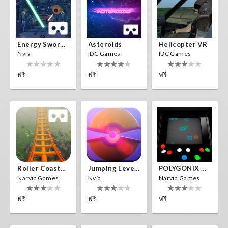
Energy Sword VR
Asteroids
Helicopter VR
Nvía
IDC Games
IDC Games
ฟรี
ฟรี
ฟรี
Roller Coaster VR
Jumping Levels
POLYGONIX VR
Narvia Games
Nvía
Narvia Games
ฟรี
ฟรี
ฟรี