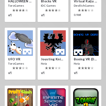
HALLOWEEN VR
Blocks VR
Virtual Kaiju 3D
ToroGames
IDC Games
DevilishGames
0.96€
ฟรี
ฟรี
UFO VR
Jousting Knights VR
Boxing VR (Demo)
ToroGames
Nvía
Nvía
ฟรี
ฟรี
ฟรี