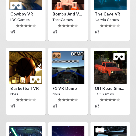
Cowboy VR
Bombs And Veggies
The Cave VR
IDC Games
ToroGames
Narvia Games
ฟรี
ฟรี
ฟรี
Basketball VR
F1 VR Demo
Off Road Simulator VR
Nvía
Nvía
IDC Games
ฟรี
ฟรี
ฟรี