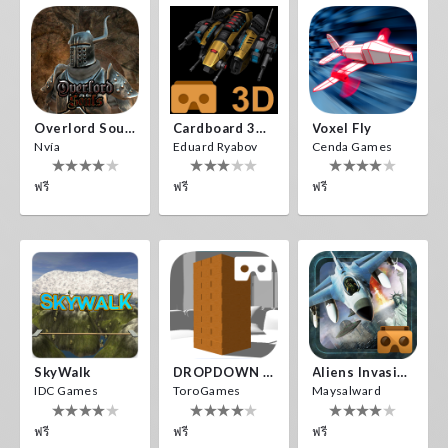
Overlord Souls
Cardboard 3D VR Space FPS Game
Voxel Fly
Nvía
Eduard Ryabov
Cenda Games
ฟรี
ฟรี
ฟรี
SkyWalk
DROPDOWN VR
Aliens Invasion VR
IDC Games
ToroGames
Maysalward
ฟรี
ฟรี
ฟรี