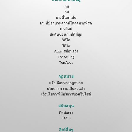
Nvía
ToroGames
Nvía
เกม
เกม
ฟรี
ฟรี
ฟรี
เกมที่โดดเด่น
เกมที่มีจำนวนดาวน์โหลดมากที่สุด
เกมใหม่
อันดับของเกมที่ดีที่สุด
วิดีโอ
F1 VR Demo
วิดีโอ
Nvía
Apps เสมือนจริง
Top Selling
ฟรี
Top Apps
SkyWalk
Voxel Fly
POLYGONIX VR
IDC Games
Cenda Games
Narvia Games
กฎหมาย
แจ้งเตือนทางกฎหมาย
ฟรี
ฟรี
ฟรี
นโยบายความเป็นส่วนตัว
เงื่อนไขการให้บริการของเว็บไซต์
สนับสนุน
ติดต่อเรา
FAQS
ลิงค์อื่นๆ