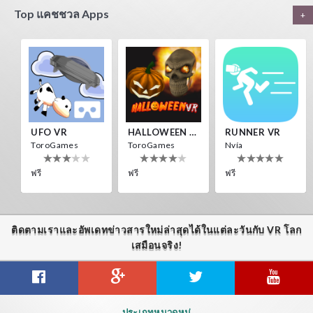
Guitar VR
HALLOWEEN VR
Destroyer Run VR
Top แคชชวล Apps
+
IDC Games
ToroGames
ToroGames
ฟรี
ฟรี
ฟรี
LAUNCHER VR
HEAD SOCCER VR
HALLOWEEN VR
Nvía
ToroGames
ToroGames
ฟรี
ฟรี
ฟรี
UFO VR
HALLOWEEN VR
RUNNER VR
ToroGames
ToroGames
Nvía
Archer VR
ฟรี
ฟรี
ฟรี
ToroGames
ฟรี
ติดตามเราและอัพเดทข่าวสารใหม่ล่าสุดได้ในแต่ละวันกับ VR โลก
SkyWalk
Voxel Fly
Asteroids
เสมือนจริง!
IDC Games
Cenda Games
IDC Games
ฟรี
ฟรี
ฟรี
LAUNCHER VR
HEAD SOCCER VR
PANORAMA VR
ประเภทหมวดหมู่