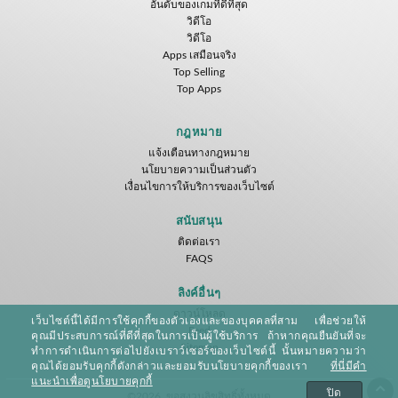
อันดับของเกมที่ดีที่สุด
วิดีโอ
Energy Sword VR
วิดีโอ
Nvía
Apps เสมือนจริง
Top Selling
ฟรี
Top Apps
Jumping Levels
Energy Sword VR
Infected VR
Nvía
Nvía
IDC Games
กฎหมาย
แจ้งเตือนทางกฎหมาย
ฟรี
ฟรี
ฟรี
นโยบายความเป็นส่วนตัว
เงื่อนไขการให้บริการของเว็บไซต์
สนับสนุน
ติดต่อเรา
FAQS
ลิงค์อื่นๆ
ดาวน์โหลด
เว็บไซต์นี้ได้มีการใช้คุกกี้ของตัวเองและของบุคคลที่สาม เพื่อช่วยให้
Hunter VR
Feed
คุณมีประสบการณ์ที่ดีที่สุดในการเป็นผู้ใช้บริการ ถ้าหากคุณยืนยันที่จะ
IDC Games
Sitemap
ทำการดำเนินการต่อไปยังเบราว์เซอร์ของเว็บไซต์นี้ นั้นหมายความว่า
คุณได้ยอมรับคุกกี้ดังกล่าวและยอมรับนโยบายคุกกี้ของเรา
ที่นี่มีคำ
ฟรี
แนะนำเพื่อดูนโยบายคุกกี้
ปิด
©2026. ขอสงวนลิขสิทธิ์ทั้งหมด