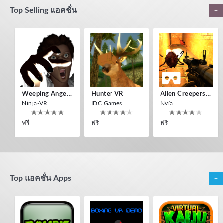
Top Selling แอคชั่น
+
Alien Creepers VR
Jumping Levels
Hunter VR
Nvía
Nvía
IDC Games
ฟรี
ฟรี
ฟรี
Weeping Angels VR
Hunter VR
Alien Creepers VR
Ninja-VR
IDC Games
Nvía
ฟรี
ฟรี
ฟรี
Cardboard 3D VR Space FPS Game
Virtual Kaiju 3D
Overlord Souls
Top แอคชั่น Apps
+
Eduard Ryabov
DevilishGames
Nvía
0.96€
ฟรี
ฟรี
Boxing VR (Demo)
Overlord Souls
Zombie VR