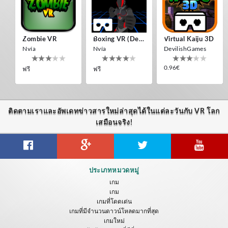
Nvía
Nvía
Nvía
ฟรี
ฟรี
ฟรี
Zombie VR
Boxing VR (Demo)
Virtual Kaiju 3D
Nvía
Nvía
DevilishGames
0.96€
ฟรี
ฟรี
Energy Sword VR
Nvía
ฟรี
ติดตามเราและอัพเดทข่าวสารใหม่ล่าสุดได้ในแต่ละวันกับ VR โลก
Virtual Kaiju 3D
Cardboard 3D VR Space FPS Game
Jumping Levels
เสมือนจริง!
DevilishGames
Eduard Ryabov
Nvía
0.96€
ฟรี
ฟรี
Weeping Angels VR
Cardboard 3D VR Space FPS Game
Overlord Souls
ประเภทหมวดหมู่
Ninja-VR
Eduard Ryabov
Nvía
เกม
เกม
ฟรี
ฟรี
ฟรี
เกมที่โดดเด่น
เกมที่มีจำนวนดาวน์โหลดมากที่สุด
เกมใหม่