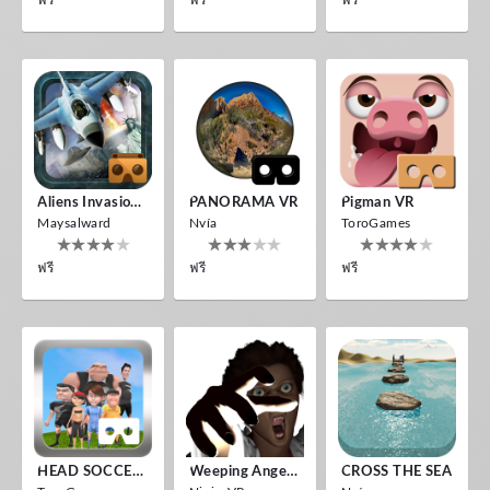
Aliens Invasion VR
PANORAMA VR
Pigman VR
Maysalward
Nvía
ToroGames
ฟรี
ฟรี
ฟรี
HEAD SOCCER VR
Weeping Angels VR
CROSS THE SEA