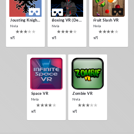
Jousting Knights VR
Boxing VR (Demo)
Fruit Slash VR
Nvía
Nvía
Nvía
ฟรี
ฟรี
ฟรี
Space VR
Zombie VR
Nvía
Nvía
ฟรี
ฟรี