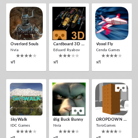
Overlord Souls
Cardboard 3D VR Space FPS Game
Voxel Fly
Nvía
Eduard Ryabov
Cenda Games
ฟรี
ฟรี
ฟรี
SkyWalk
Big Buck Bunny
DROPDOWN VR
IDC Games
Nvía
ToroGames
ฟรี
ฟรี
ฟรี