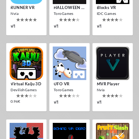
RUNNER VR
HALLOWEEN VR
Blocks VR
Nvía
ToroGames
IDC Games
ฟรี
ฟรี
ฟรี
Virtual Kaiju 3D
UFO VR
MVR Player
DevilishGames
ToroGames
Nvía
0.96€
ฟรี
ฟรี