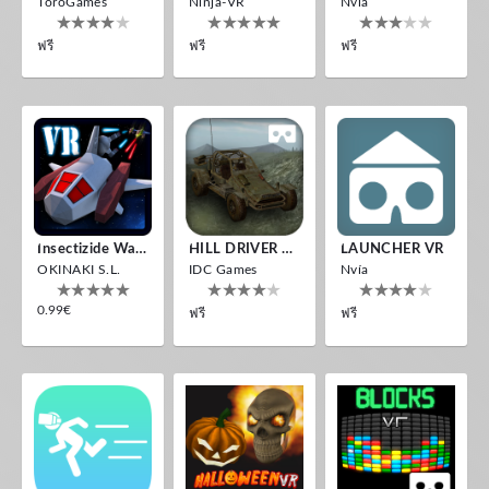
ToroGames
Ninja-VR
Nvía
ฟรี
ฟรี
ฟรี
Insectizide Wars VR
HILL DRIVER VR
LAUNCHER VR
OKINAKI S.L.
IDC Games
Nvía
0.99€
ฟรี
ฟรี