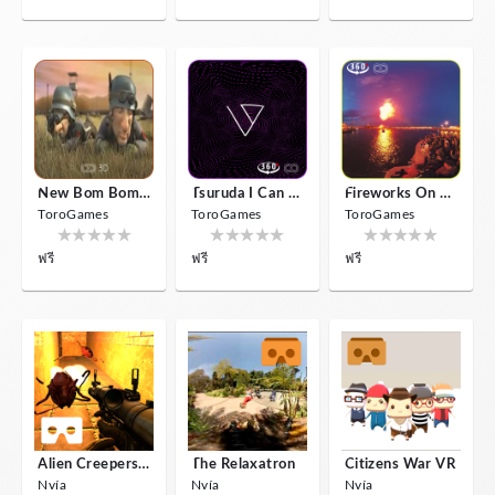
New Bom Bom Vr SBS 2020
Tsuruda I Can Get Really Crazy
Fireworks On Victory Day
ToroGames
ToroGames
ToroGames
ฟรี
ฟรี
ฟรี
Alien Creepers VR
The Relaxatron
Citizens War VR
Nvía
Nvía
Nvía