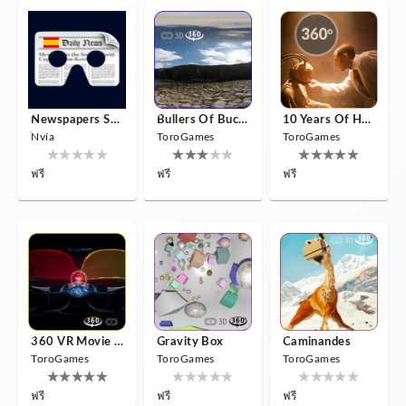
Newspapers Spain VR
Bullers Of Buchan Aberdeen
10 Years Of Horror Nights
Nvía
ToroGames
ToroGames
ฟรี
ฟรี
ฟรี
360 VR Movie Experience
Gravity Box
Caminandes
ToroGames
ToroGames
ToroGames
ฟรี
ฟรี
ฟรี