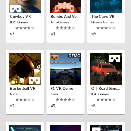
Cowboy VR
Bombs And Veggies
The Cave VR
IDC Games
ToroGames
Narvia Games
ฟรี
ฟรี
ฟรี
Basketball VR
F1 VR Demo
Off Road Simulator VR
Nvía
Nvía
IDC Games
ฟรี
ฟรี
ฟรี