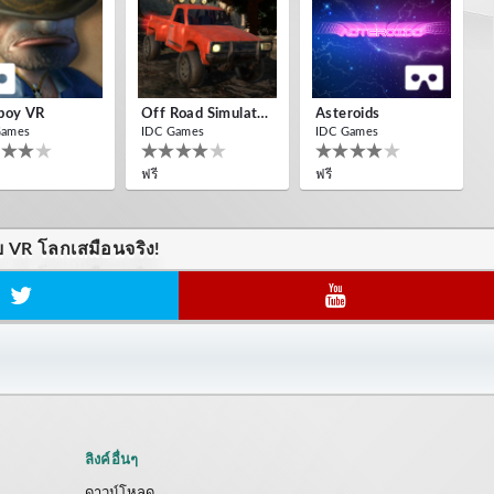
boy VR
Off Road Simulator VR
Asteroids
Games
IDC Games
IDC Games
ฟรี
ฟรี
บ VR โลกเสมือนจริง!
ลิงค์อื่นๆ
ดาวน์โหลด