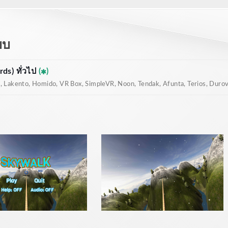
บบ
ds) ทั่วไป
(
)
 Lakento, Homido, VR Box, SimpleVR, Noon, Tendak, Afunta, Terios, Durovis