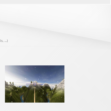
, ...)