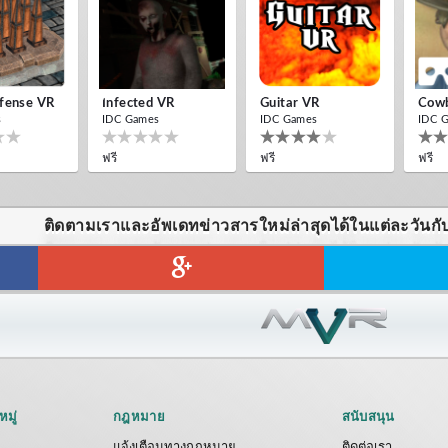
fense VR
Infected VR
Guitar VR
Cow
s
IDC Games
IDC Games
IDC 
ฟรี
ฟรี
ฟรี
ติดตามเราและอัพเดทข่าวสารใหม่ล่าสุดได้ในแต่ละวันกั
HILL DRIVER VR
s
IDC Games
ฟรี
มู่
กฎหมาย
สนับสนุน
แจ้งเตือนทางกฎหมาย
ติดต่อเรา