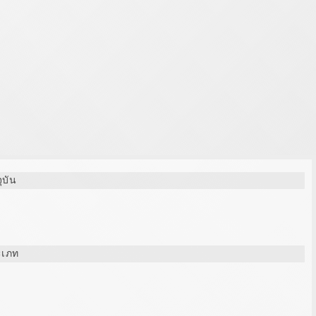
จุบัน
ะเภท