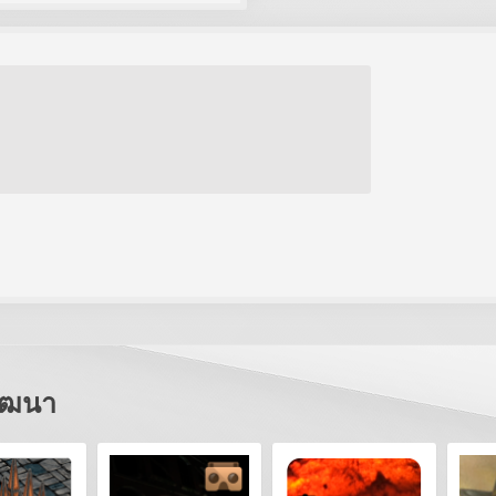
พัฒนา