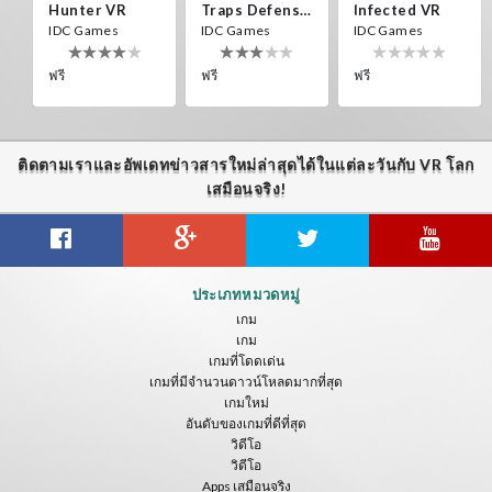
Hunter VR
Traps Defense VR
Infected VR
IDC Games
IDC Games
IDC Games
ฟรี
ฟรี
ฟรี
ติดตามเราและอัพเดทข่าวสารใหม่ล่าสุดได้ในแต่ละวันกับ VR โลก
เสมือนจริง!
Guitar VR
Cowboy VR
Off Road Simulator VR
ประเภทหมวดหมู่
IDC Games
IDC Games
IDC Games
เกม
เกม
ฟรี
ฟรี
ฟรี
เกมที่โดดเด่น
เกมที่มีจำนวนดาวน์โหลดมากที่สุด
เกมใหม่
อันดับของเกมที่ดีที่สุด
วิดีโอ
วิดีโอ
Apps เสมือนจริง