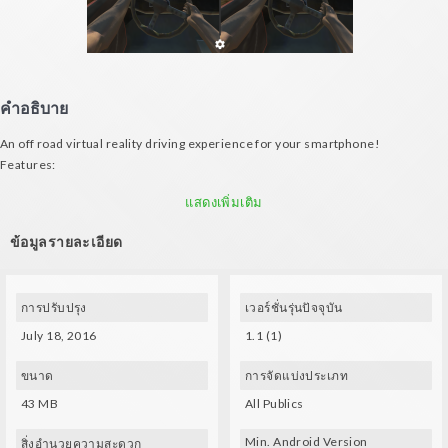
คำอธิบาย
An off road virtual reality driving experience for your smartphone!
Features:
- Pull your trigger to accelerate/brake
แสดงเพิ่มเติม
- Tilt your head left and right to steer
- Look through the back window to reverse
ข้อมูลรายละเอียด
Requirements:
- Gyroscope
- Compatible VR glasses (VXMASK, Lakento, Durovis, Google Cardboard, etc.)
การปรับปรุง
เวอร์ชั่นรุ่นปัจจุบัน
July 18, 2016
1.1 (1)
ขนาด
การจัดแบ่งประเภท
43 MB
All Publics
Min. Android Version
สิ่งอำนวยความสะดวก