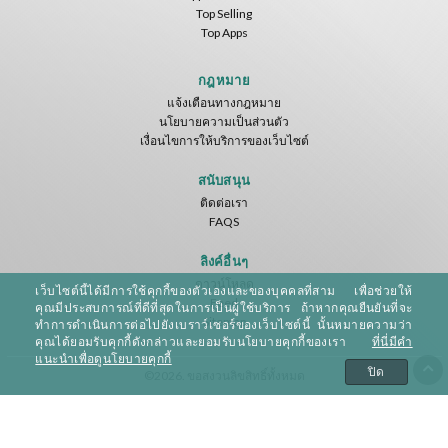
Top Selling
Top Apps
Asteroids
Helicopter VR
SkyWalk
IDC Games
IDC Games
IDC Games
กฎหมาย
แจ้งเตือนทางกฎหมาย
ฟรี
ฟรี
ฟรี
นโยบายความเป็นส่วนตัว
เงื่อนไขการให้บริการของเว็บไซต์
สนับสนุน
ติดต่อเรา
FAQS
ลิงค์อื่นๆ
ดาวน์โหลด
เว็บไซต์นี้ได้มีการใช้คุกกี้ของตัวเองและของบุคคลที่สาม เพื่อช่วยให้
HILL DRIVER VR
Feed
คุณมีประสบการณ์ที่ดีที่สุดในการเป็นผู้ใช้บริการ ถ้าหากคุณยืนยันที่จะ
IDC Games
Sitemap
ทำการดำเนินการต่อไปยังเบราว์เซอร์ของเว็บไซต์นี้ นั้นหมายความว่า
คุณได้ยอมรับคุกกี้ดังกล่าวและยอมรับนโยบายคุกกี้ของเรา
ที่นี่มีคำ
ฟรี
แนะนำเพื่อดูนโยบายคุกกี้
ปิด
©2026. ขอสงวนลิขสิทธิ์ทั้งหมด