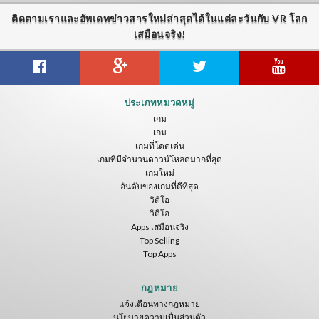
ติดตามเราและอัพเดทข่าวสารใหม่ล่าสุดได้ในแต่ละวันกับ VR โลก
เสมือนจริง!
Guitar VR
Cowboy VR
Off Road Simulator VR
ประเภทหมวดหมู่
IDC Games
IDC Games
IDC Games
เกม
เกม
ฟรี
ฟรี
ฟรี
เกมที่โดดเด่น
เกมที่มีจำนวนดาวน์โหลดมากที่สุด
เกมใหม่
อันดับของเกมที่ดีที่สุด
วิดีโอ
วิดีโอ
Apps เสมือนจริง
Top Selling
Top Apps
Asteroids
Helicopter VR
SkyWalk
IDC Games
IDC Games
IDC Games
กฎหมาย
แจ้งเตือนทางกฎหมาย
ฟรี
ฟรี
ฟรี
นโยบายความเป็นส่วนตัว