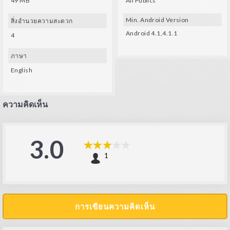
49 MB
All Publics
You can choose to control your spaceship using either a virtual joystick or
Google Cardboard.
Use your device's gyroscope to play in 360 degrees.
Min. Android Version
สิ่งอำนวยความสะดวก
Your phone must have gyroscope (not to be confused with the
Android 4.1,4.1.1
4
accelerometer).
Your phone must have a gyro (no accelerometer).
ภาษา
You really have to turn around to see what's behind you.
English
There are seven levels to play through, all of which must be unlocked
progressively.
In the settings, you can adjust the sensitivity of the joystick.
In the settings, you can choose the level of difficulty: EASY, MEDIUM, HARD.
ความคิดเห็น
Copyright (c), Ryabov Eduard, 2014.
3.0
1
การเขียนความคิดเห็น