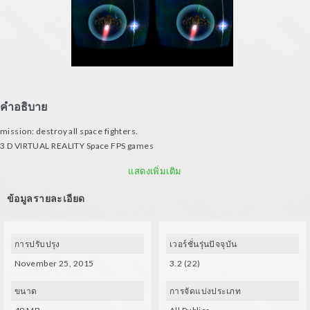
คำอธิบาย
mission: destroy all space fighters.
3 D VIRTUAL REALITY Space FPS games
'1 IN SPACE FREE Cardboard VR' Galaxy VR Cardboard games
แสดงเพิ่มเติม
Google Cardboard powered stereoscopic rendering and head tracking for
mobile VR.
ข้อมูลรายละเอียด
3D VR Space FPS games Cardboard
1 IN SPACE FREE - Best Simulator 3D
3 d cinema
3D game for android.
การปรับปรุง
เวอร์ชั่นรุ่นปัจจุบัน
Sci-fi war action shooter.
November 25, 2015
3.2 (22)
Science-fiction space simulator.
The graphics are impressive and gameplay shows great potential, although it's
ขนาด
การจัดแบ่งประเภท
currently a work in progress.