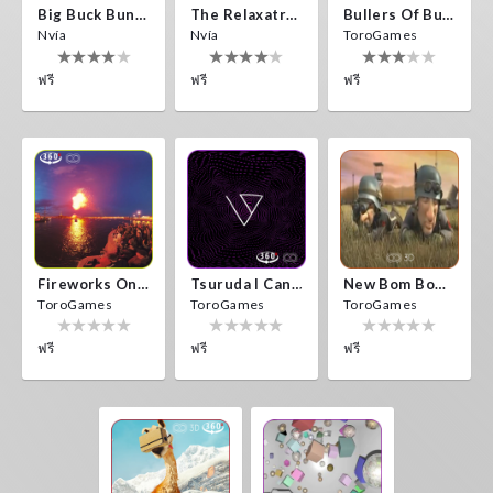
Big Buck Bunny
The Relaxatron
Bullers Of Buchan Aberdeen
Nvía
Nvía
ToroGames
ฟรี
ฟรี
ฟรี
Fireworks On Victory Day
Tsuruda I Can Get Really Crazy
New Bom Bom Vr SBS 2020
ToroGames
ToroGames
ToroGames
ฟรี
ฟรี
ฟรี