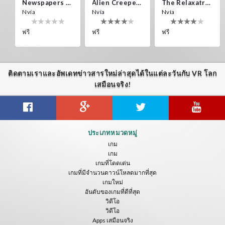
Newspapers Spain VR
Alien Creepers VR
The Relaxatron
Nvía
Nvía
Nvía
ฟรี
ฟรี
ฟรี
ติดตามเราและอัพเดทข่าวสารใหม่ล่าสุดได้ในแต่ละวันกับ VR โลก
เสมือนจริง!
Citizens War VR
Crystals Tunnel VR
THEMEPARK VR
ประเภทหมวดหมู่
Nvía
Nvía
Nvía
เกม
เกม
ฟรี
ฟรี
ฟรี
เกมที่โดดเด่น
เกมที่มีจำนวนดาวน์โหลดมากที่สุด
เกมใหม่
อันดับของเกมที่ดีที่สุด
วิดีโอ
วิดีโอ
Apps เสมือนจริง