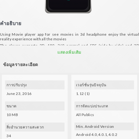
คำอธิบาย
Using Movie player app for see movies in 3d headphone enjoy the virtual
reality experience with all the movies
The player supports 2D, 180, 360 normal and SBS (side-by-side) and 3D
movies so you can watch either with it.
แสดงเพิ่มเติม
Just open any compatible video file directly from your device or stream videos
via the web.
ข้อมูลรายละเอียด
our solution focus on delivering the highest video quality in a VR cinema
environments.
MVR Video Player's features:
การปรับปรุง
เวอร์ชั่นรุ่นปัจจุบัน
Playing supports 2D, 180, 360 normal and SBS (side-by-side)
Play regular videos or movies side-by-side
June 23, 2016
1.12 (1)
- supports streaming video to local player (not file browser)
- Zoom in and out of videos in order to find a comfortable setting
ขนาด
การจัดแบ่งประเภท
The player has controls that are looking to push through the app and head
10 MB
All Publics
glasses buttons.
(pause, rewind, zoom, focus screen, exit, volume)
Min. Android Version
สิ่งอำนวยความสะดวก
Android 4.0,4.0.1,4.0.2
34