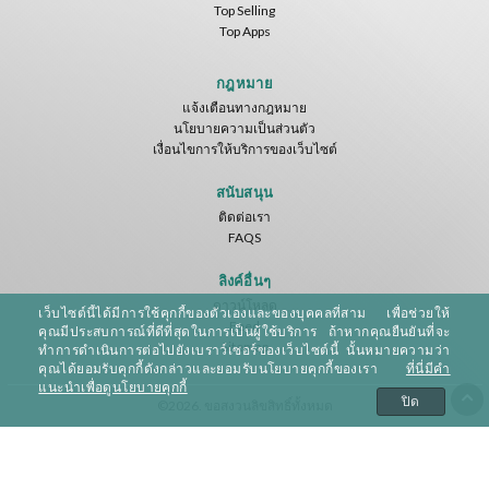
Top Selling
Top Apps
Basketball VR
F1 VR Demo
Energy Sword VR
Nvía
Nvía
Nvía
กฎหมาย
แจ้งเตือนทางกฎหมาย
ฟรี
ฟรี
ฟรี
นโยบายความเป็นส่วนตัว
เงื่อนไขการให้บริการของเว็บไซต์
สนับสนุน
ติดต่อเรา
FAQS
ลิงค์อื่นๆ
ดาวน์โหลด
เว็บไซต์นี้ได้มีการใช้คุกกี้ของตัวเองและของบุคคลที่สาม เพื่อช่วยให้
Jumping Levels
Feed
คุณมีประสบการณ์ที่ดีที่สุดในการเป็นผู้ใช้บริการ ถ้าหากคุณยืนยันที่จะ
Nvía
Sitemap
ทำการดำเนินการต่อไปยังเบราว์เซอร์ของเว็บไซต์นี้ นั้นหมายความว่า
คุณได้ยอมรับคุกกี้ดังกล่าวและยอมรับนโยบายคุกกี้ของเรา
ที่นี่มีคำ
ฟรี
แนะนำเพื่อดูนโยบายคุกกี้
ปิด
©2026. ขอสงวนลิขสิทธิ์ทั้งหมด