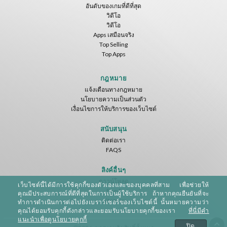
อันดับของเกมที่ดีที่สุด
วิดีโอ
วิดีโอ
Apps เสมือนจริง
Top Selling
Top Apps
Basketball VR
F1 VR Demo
Energy Sword VR
Nvía
Nvía
Nvía
กฎหมาย
แจ้งเตือนทางกฎหมาย
ฟรี
ฟรี
ฟรี
นโยบายความเป็นส่วนตัว
เงื่อนไขการให้บริการของเว็บไซต์
สนับสนุน
ติดต่อเรา
FAQS
ลิงค์อื่นๆ
ดาวน์โหลด
เว็บไซต์นี้ได้มีการใช้คุกกี้ของตัวเองและของบุคคลที่สาม เพื่อช่วยให้
Jumping Levels
Feed
คุณมีประสบการณ์ที่ดีที่สุดในการเป็นผู้ใช้บริการ ถ้าหากคุณยืนยันที่จะ
Nvía
Sitemap
ทำการดำเนินการต่อไปยังเบราว์เซอร์ของเว็บไซต์นี้ นั้นหมายความว่า
คุณได้ยอมรับคุกกี้ดังกล่าวและยอมรับนโยบายคุกกี้ของเรา
ที่นี่มีคำ
ฟรี
แนะนำเพื่อดูนโยบายคุกกี้
ปิด