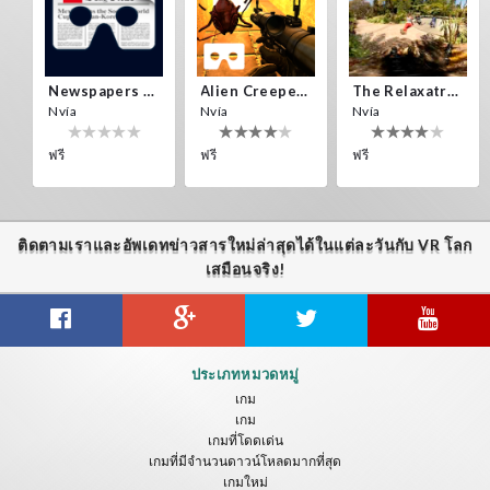
Newspapers Spain VR
Alien Creepers VR
The Relaxatron
Nvía
Nvía
Nvía
ฟรี
ฟรี
ฟรี
ติดตามเราและอัพเดทข่าวสารใหม่ล่าสุดได้ในแต่ละวันกับ VR โลก
เสมือนจริง!
Citizens War VR
Crystals Tunnel VR
THEMEPARK VR
ประเภทหมวดหมู่
Nvía
Nvía
Nvía
เกม
เกม
ฟรี
ฟรี
ฟรี
เกมที่โดดเด่น
เกมที่มีจำนวนดาวน์โหลดมากที่สุด
เกมใหม่