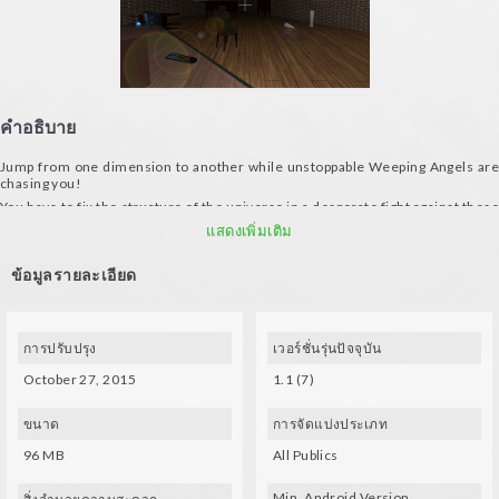
คำอธิบาย
Jump from one dimension to another while unstoppable Weeping Angels are
chasing you!
You have to fix the structure of the universe in a desperate fight against these
mysterious creatures who cannot move if you look at them. When they move,
แสดงเพิ่มเติม
they are really fast!
You cannot destroy a weeping angel, you can just run away. Do not turn your
ข้อมูลรายละเอียด
head, do not blink but keep looking at them!
การปรับปรุง
เวอร์ชั่นรุ่นปัจจุบัน
October 27, 2015
1.1 (7)
ขนาด
การจัดแบ่งประเภท
96 MB
All Publics
Min. Android Version