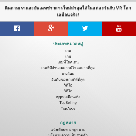
ติดตามเราและอัพเดทข่าวสารใหม่ล่าสุดได้ในแต่ละวันกับ VR โลก
เสมือนจริง!
Gravity Box
Caminandes
New Bom Bom Vr SBS 2020
ประเภทหมวดหมู่
ToroGames
ToroGames
ToroGames
เกม
เกม
ฟรี
ฟรี
ฟรี
เกมที่โดดเด่น
เกมที่มีจำนวนดาวน์โหลดมากที่สุด
เกมใหม่
อันดับของเกมที่ดีที่สุด
วิดีโอ
วิดีโอ
Apps เสมือนจริง
Top Selling
Top Apps
Tsuruda I Can Get Really Crazy
Fireworks On Victory Day
Blackjack VR
ToroGames
ToroGames
ToroGames
กฎหมาย
แจ้งเตือนทางกฎหมาย
ฟรี
ฟรี
ฟรี
นโยบายความเป็นส่วนตัว